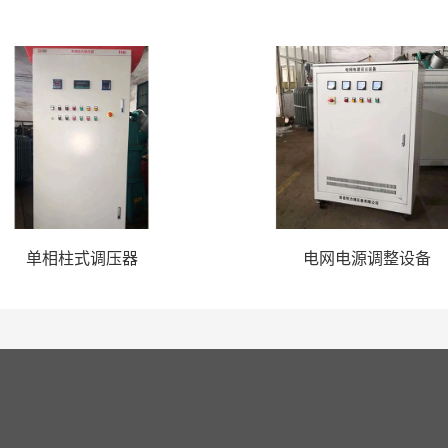
单相柱式调压器
电网电源调整设备
心
工厂展示
案例展示
新闻动态
在
-7319113    0736-7318113