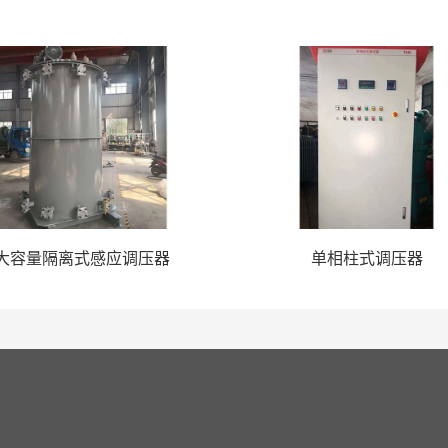
大容量隔离式感应调压器
单相柱式调压器
心
工厂展示
案例展示
新闻动态
在
-7319113    0736-7318113